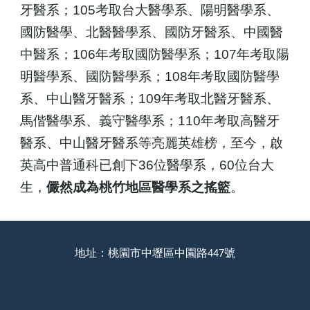
牙醫系；105考取台大醫學系、陽明醫學系、
國防醫學、北醫醫學系、國防牙醫系、中國醫
中醫系；106年考取國防醫學系；107年考取陽
明醫學系、國防醫學系；108年考取國防醫學
系、中山醫牙醫系；10
9
年考取
北醫牙醫系、
馬偕醫學系、義守醫學系
；1
10
年考取高醫牙
醫系、中山醫牙醫系等亮麗英雄榜，
至
今，啟
英高中普通科已創下
36
位醫學系，
60
位台大
生，
儼然成為桃竹地區醫學系之搖籃
。
地址：桃園市中壢區中園路447號